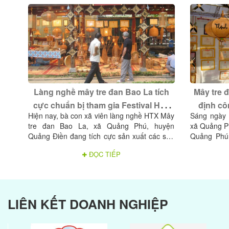
Làng nghề mây tre đan Bao La tích
Mây tre 
cực chuẩn bị tham gia Festival Huế
định cô
Hiện nay, bà con xã viên làng nghề HTX Mây
Sáng ngày 
và lễ hội "Sóng nước Tam Giang"
tre đan Bao La, xã Quảng Phú, huyện
xã Quảng P
Quảng Điền đang tích cực sản xuất các sản
Quảng Phú 
phẩm đẹp, đáp ứng với thị hiếu của người
nhận Bằng
ĐỌC TIẾP
tiêu dùng để tham gia trưng bày tại lễ hội
thống mây 
Festival Huế nhằm quảng bá, giới thiệu các
số 725/QĐ
sản phẩm của làng nghề với du khách trong
ban nhân d
và ngoài nước.
nhận Làng 
cấp tỉnh.
LIÊN KẾT DOANH NGHIỆP