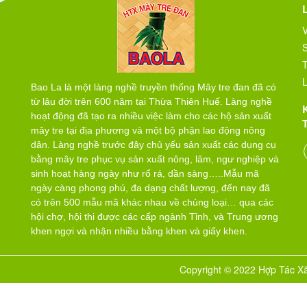
V
T
L
Bao La là một làng nghề truyền thống Mây tre đan đã có
từ lâu đời trên 600 năm tại Thừa Thiên Huế. Làng nghề
hoạt động đã tạo ra nhiều việc làm cho các hộ sản xuất
mây tre tại địa phương và một bộ phận lao động nông
dân. Làng nghề trước đây chủ yếu sản xuất các dụng cụ
bằng mây tre phục vụ sản xuất nông, lâm, ngư nghiệp và
sinh hoạt hàng ngày như rổ rá, dần sàng…..Mẫu mã
ngày càng phong phú, đa dạng chất lượng, đến nay đã
có trên 500 mẫu mã khác nhau về chủng loại… qua các
hội chợ, hội thi được các cấp ngành Tỉnh, và Trung ương
khen ngợi và nhận nhiều bằng khen và giấy khen.
Copyright © 2022 Hợp Tác Xã