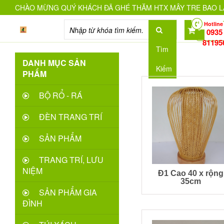
CHÀO MỪNG QUÝ KHÁCH ĐÃ GHÉ THĂM HTX MÂY TRE BAO L
Hotline
0
0935
81195
Tìm
DANH MỤC SẢN
Kiếm
PHẨM
BỘ RỔ - RÁ
ĐÈN TRANG TRÍ
SẢN PHẨM
TRANG TRÍ, LƯU
NIỆM
Đ1 Cao 40 x rộng
35cm
SẢN PHẨM GIA
ĐÌNH