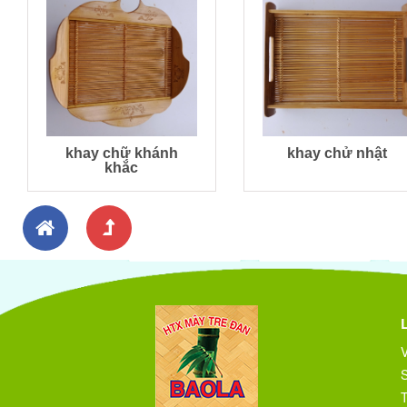
khay chữ khánh
khay chử nhật
khắc
V
T