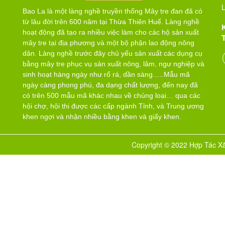
L
Bao La là một làng nghề truyền thống Mây tre đan đã có
từ lâu đời trên 600 năm tại Thừa Thiên Huế. Làng nghề
hoạt động đã tạo ra nhiều việc làm cho các hộ sản xuất
mây tre tại địa phương và một bộ phận lao động nông
dân. Làng nghề trước đây chủ yếu sản xuất các dụng cụ
bằng mây tre phục vụ sản xuất nông, lâm, ngư nghiệp và
sinh hoạt hàng ngày như rổ rá, dần sàng…..Mẫu mã
ngày càng phong phú, đa dạng chất lượng, đến nay đã
có trên 500 mẫu mã khác nhau về chủng loại… qua các
hội chợ, hội thi được các cấp ngành Tỉnh, và Trung ương
khen ngợi và nhận nhiều bằng khen và giấy khen.
Copyright © 2022 Hợp Tác Xã